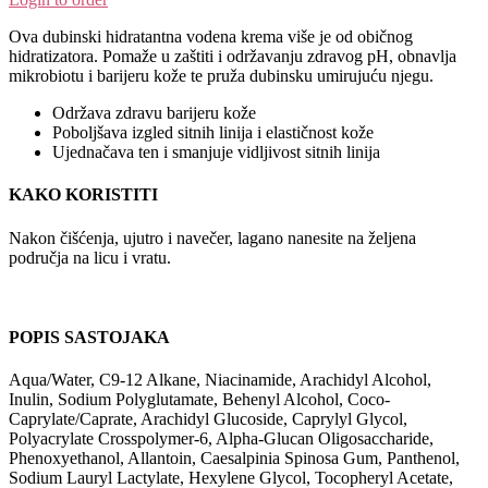
Ova dubinski hidratantna vodena krema više je od običnog
hidratizatora. Pomaže u zaštiti i održavanju zdravog pH, obnavlja
mikrobiotu i barijeru kože te pruža dubinsku umirujuću njegu.
Održava zdravu barijeru kože
Poboljšava izgled sitnih linija i elastičnost kože
Ujednačava ten i smanjuje vidljivost sitnih linija
KAKO KORISTITI
Nakon čišćenja, ujutro i navečer, lagano nanesite na željena
područja na licu i vratu.
POPIS SASTOJAKA
Aqua/Water, C9-12 Alkane, Niacinamide, Arachidyl Alcohol,
Inulin, Sodium Polyglutamate, Behenyl Alcohol, Coco-
Caprylate/Caprate, Arachidyl Glucoside, Caprylyl Glycol,
Polyacrylate Crosspolymer-6, Alpha-Glucan Oligosaccharide,
Phenoxyethanol, Allantoin, Caesalpinia Spinosa Gum, Panthenol,
Sodium Lauryl Lactylate, Hexylene Glycol, Tocopheryl Acetate,