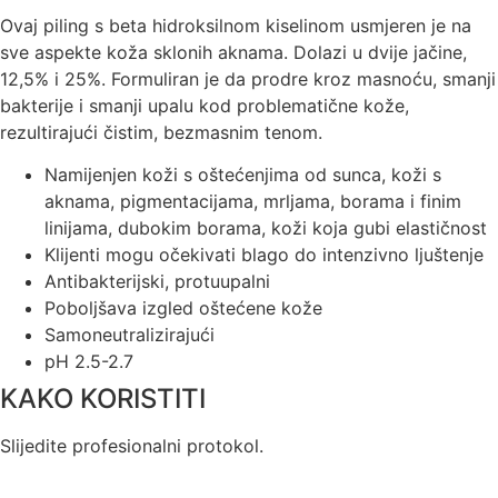
Ovaj piling s beta hidroksilnom kiselinom usmjeren je na
sve aspekte koža sklonih aknama. Dolazi u dvije jačine,
12,5% i 25%. Formuliran je da prodre kroz masnoću, smanji
bakterije i smanji upalu kod problematične kože,
rezultirajući čistim, bezmasnim tenom.
Namijenjen koži s oštećenjima od sunca, koži s
aknama, pigmentacijama, mrljama, borama i finim
linijama, dubokim borama, koži koja gubi elastičnost
Klijenti mogu očekivati blago do intenzivno ljuštenje
Antibakterijski, protuupalni
Poboljšava izgled oštećene kože
Samoneutralizirajući
pH 2.5-2.7
KAKO KORISTITI
Slijedite profesionalni protokol.