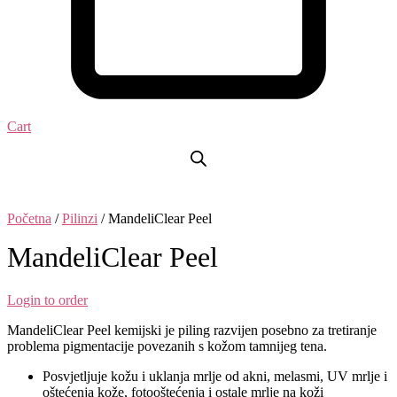
Cart
Početna
/
Pilinzi
/ MandeliClear Peel
MandeliClear Peel
Login to order
MandeliClear Peel kemijski je piling razvijen posebno za tretiranje
problema pigmentacije povezanih s kožom tamnijeg tena.
Posvjetljuje kožu i uklanja mrlje od akni, melasmi, UV mrlje i
oštećenja kože, fotooštećenja i ostale mrlje na koži