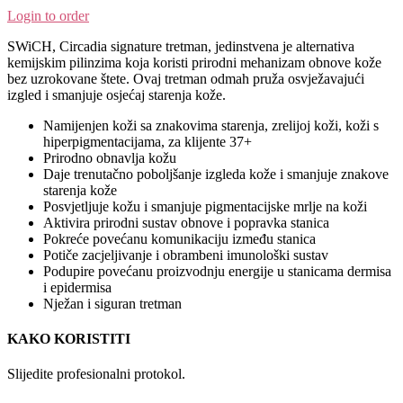
Login to order
SWiCH, Circadia signature tretman, jedinstvena je alternativa
kemijskim pilinzima koja koristi prirodni mehanizam obnove kože
bez uzrokovane štete. Ovaj tretman odmah pruža osvježavajući
izgled i smanjuje osjećaj starenja kože.
Namijenjen koži sa znakovima starenja, zrelijoj koži, koži s
hiperpigmentacijama, za klijente 37+
Prirodno obnavlja kožu
Daje trenutačno poboljšanje izgleda kože i smanjuje znakove
starenja kože
Posvjetljuje kožu i smanjuje pigmentacijske mrlje na koži
Aktivira prirodni sustav obnove i popravka stanica
Pokreće povećanu komunikaciju između stanica
Potiče zacjeljivanje i obrambeni imunološki sustav
Podupire povećanu proizvodnju energije u stanicama dermisa
i epidermisa
Nježan i siguran tretman
KAKO KORISTITI
Slijedite profesionalni protokol.