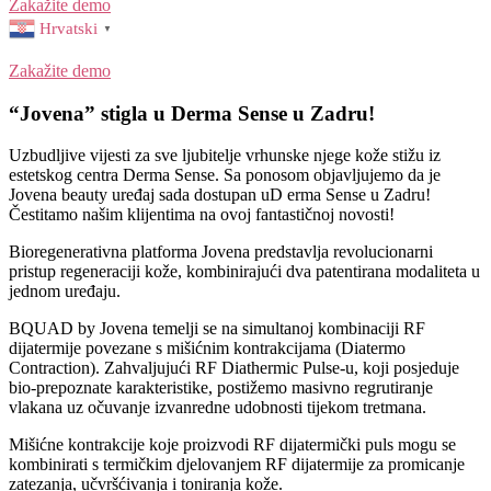
Zakažite demo
Hrvatski
▼
Zakažite demo
“Jovena” stigla u Derma Sense u Zadru!
Uzbudljive vijesti za sve ljubitelje vrhunske njege kože stižu iz
estetskog centra Derma Sense. Sa ponosom objavljujemo da je
Jovena beauty uređaj sada dostupan uD erma Sense u Zadru!
Čestitamo našim klijentima na ovoj fantastičnoj novosti!
Bioregenerativna platforma Jovena predstavlja revolucionarni
pristup regeneraciji kože, kombinirajući dva patentirana modaliteta u
jednom uređaju.
BQUAD by Jovena temelji se na simultanoj kombinaciji RF
dijatermije povezane s mišićnim kontrakcijama (Diatermo
Contraction). Zahvaljujući RF Diathermic Pulse-u, koji posjeduje
bio-prepoznate karakteristike, postižemo masivno regrutiranje
vlakana uz očuvanje izvanredne udobnosti tijekom tretmana.
Mišićne kontrakcije koje proizvodi RF dijatermički puls mogu se
kombinirati s termičkim djelovanjem RF dijatermije za promicanje
zatezanja, učvršćivanja i toniranja kože.