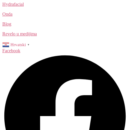
Hydrafacial
Onda
Blog
Revelo u medijima
Hrvatski
▼
Facebook