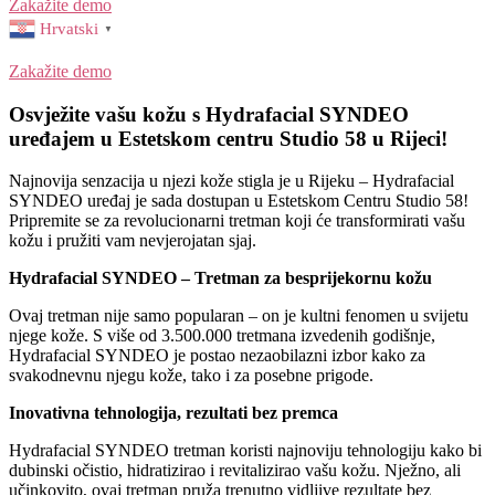
Zakažite demo
Hrvatski
▼
Zakažite demo
Osvježite vašu kožu s Hydrafacial SYNDEO
uređajem u Estetskom centru Studio 58 u Rijeci!
Najnovija senzacija u njezi kože stigla je u Rijeku – Hydrafacial
SYNDEO uređaj je sada dostupan u Estetskom Centru Studio 58!
Pripremite se za revolucionarni tretman koji će transformirati vašu
kožu i pružiti vam nevjerojatan sjaj.
Hydrafacial SYNDEO – Tretman za besprijekornu kožu
Ovaj tretman nije samo popularan – on je kultni fenomen u svijetu
njege kože. S više od 3.500.000 tretmana izvedenih godišnje,
Hydrafacial SYNDEO je postao nezaobilazni izbor kako za
svakodnevnu njegu kože, tako i za posebne prigode.
Inovativna tehnologija, rezultati bez premca
Hydrafacial SYNDEO tretman koristi najnoviju tehnologiju kako bi
dubinski očistio, hidratizirao i revitalizirao vašu kožu. Nježno, ali
učinkovito, ovaj tretman pruža trenutno vidljive rezultate bez