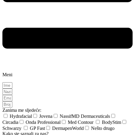
Meni
Zanima me sljedeće:
Hydrafacial
Jovena
NassifMD Dermaceuticals
Circadia
Onda Professional
Med Contour
BodyStim
Schwarzy
GP Fast
DermapenWorld
Nešto drugo
Kako ste saznali za nas?