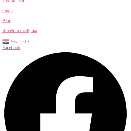
Hydrafacial
Onda
Blog
Revelo u medijima
Hrvatski
▼
Facebook