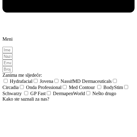
Meni
Zanima me sljedeće:
Hydrafacial
Jovena
NassifMD Dermaceuticals
Circadia
Onda Professional
Med Contour
BodyStim
Schwarzy
GP Fast
DermapenWorld
Nešto drugo
Kako ste saznali za nas?