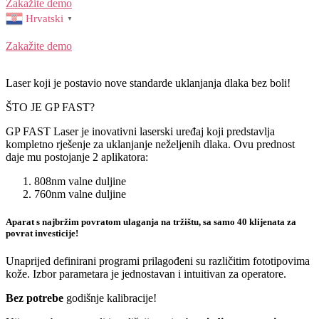
Zakažite demo
Hrvatski
▼
Zakažite demo
Laser koji je postavio nove
standarde uklanjanja dlaka bez boli!
ŠTO JE GP FAST?
GP FAST Laser je inovativni laserski uređaj koji predstavlja
kompletno rješenje za uklanjanje neželjenih dlaka. Ovu prednost
daje mu postojanje 2 aplikatora:
808nm valne duljine
760nm valne duljine
Aparat s najbržim povratom ulaganja na tržištu, sa samo 40 klijenata za
povrat investicije!
Unaprijed definirani programi prilagođeni su različitim fototipovima
kože. Izbor parametara je jednostavan i intuitivan za operatore.
Bez potrebe
godišnje kalibracije!