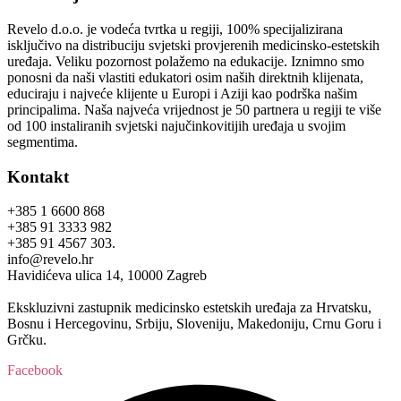
Revelo d.o.o. je vodeća tvrtka u regiji, 100% specijalizirana
isključivo na distribuciju svjetski provjerenih medicinsko-estetskih
uređaja. Veliku pozornost polažemo na edukacije. Iznimno smo
ponosni da naši vlastiti edukatori osim naših direktnih klijenata,
educiraju i najveće klijente u Europi i Aziji kao podrška našim
principalima. Naša najveća vrijednost je 50 partnera u regiji te više
od 100 instaliranih svjetski najučinkovitijih uređaja u svojim
segmentima.
Kontakt
+385 1 6600 868
+385 91 3333 982
+385 91 4567 303.
info@revelo.hr
Havidićeva ulica 14, 10000 Zagreb
Ekskluzivni zastupnik medicinsko estetskih uređaja za Hrvatsku,
Bosnu i Hercegovinu, Srbiju, Sloveniju, Makedoniju, Crnu Goru i
Grčku.
Facebook