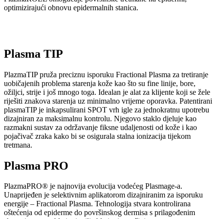
optimizirajući obnovu epidermalnih stanica.​
Plasma TIP
PlazmaTIP pruža preciznu isporuku Fractional Plasma za tretiranje 
uobičajenih problema starenja kože kao što su fine linije, bore, 
ožiljci, strije i još mnogo toga. Idealan je alat za klijente koji se žele 
riješiti znakova starenja uz minimalno vrijeme oporavka. Patentirani 
plasmaTIP je inkapsulirani SPOT vrh igle za jednokratnu upotrebu 
dizajniran za maksimalnu kontrolu. Njegovo staklo djeluje kao 
razmakni sustav za održavanje fiksne udaljenosti od kože i kao 
pojačivač zraka kako bi se osigurala stalna ionizacija tijekom 
tretmana.
Plasma PRO
PlazmaPRO® je najnovija evolucija vodećeg Plasmage-a. 
Unaprijeđen je selektivnim aplikatorom dizajniranim za isporuku 
energije – Fractional Plasma. Tehnologija stvara kontrolirana 
oštećenja od epiderme do površinskog dermisa s prilagođenim 