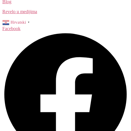
Blog
Revelo u medijima
Hrvatski
▼
Facebook