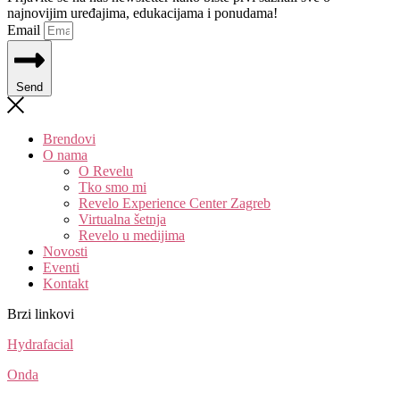
najnovijim uređajima, edukacijama i ponudama!
Email
Send
Brendovi
O nama
O Revelu
Tko smo mi
Revelo Experience Center Zagreb
Virtualna šetnja
Revelo u medijima
Novosti
Eventi
Kontakt
Brzi linkovi
Hydrafacial
Onda