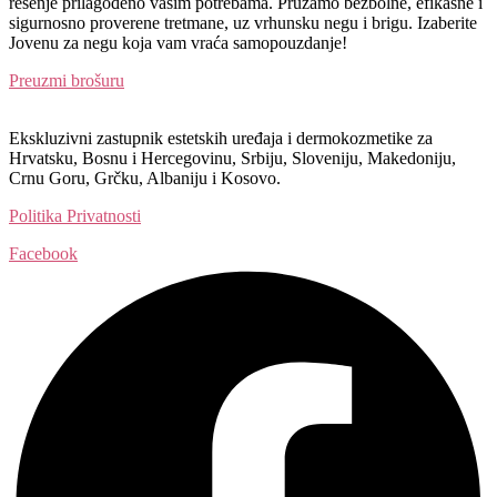
rešenje prilagođeno vašim potrebama. Pružamo bezbolne, efikasne i
sigurnosno proverene tretmane, uz vrhunsku negu i brigu. Izaberite
Jovenu za negu koja vam vraća samopouzdanje!
Preuzmi brošuru
Ekskluzivni zastupnik estetskih uređaja i dermokozmetike za
Hrvatsku, Bosnu i Hercegovinu, Srbiju, Sloveniju, Makedoniju,
Crnu Goru, Grčku, Albaniju i Kosovo.​​
Politika Privatnosti
Facebook