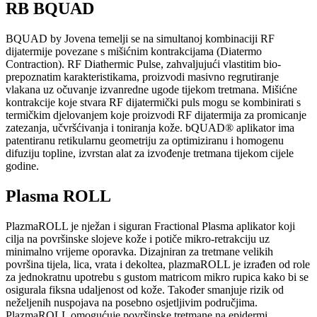
RB BQUAD
BQUAD by Jovena temelji se na simultanoj kombinaciji RF
dijatermije povezane s mišićnim kontrakcijama (Diatermo
Contraction). RF Diathermic Pulse, zahvaljujući vlastitim bio-
prepoznatim karakteristikama, proizvodi masivno regrutiranje
vlakana uz očuvanje izvanredne ugode tijekom tretmana. Mišićne
kontrakcije koje stvara RF dijatermički puls mogu se kombinirati s
termičkim djelovanjem koje proizvodi RF dijatermija za promicanje
zatezanja, učvršćivanja i toniranja kože. bQUAD® aplikator ima
patentiranu retikularnu geometriju za optimiziranu i homogenu
difuziju topline, izvrstan alat za izvođenje tretmana tijekom cijele
godine.
Plasma ROLL
PlazmaROLL je nježan i siguran Fractional Plasma aplikator koji
cilja na površinske slojeve kože i potiče mikro-retrakciju uz
minimalno vrijeme oporavka. Dizajniran za tretmane velikih
površina tijela, lica, vrata i dekoltea, plazmaROLL je izrađen od role
za jednokratnu upotrebu s gustom matricom mikro rupica kako bi se
osigurala fiksna udaljenost od kože. Također smanjuje rizik od
neželjenih nuspojava na posebno osjetljivim područjima.
PlazmaROLL omogućuje površinske tretmane na epidermi,