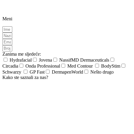
Meni
Zanima me sljedeće:
Hydrafacial
Jovena
NassifMD Dermaceuticals
Circadia
Onda Professional
Med Contour
BodyStim
Schwarzy
GP Fast
DermapenWorld
Nešto drugo
Kako ste saznali za nas?