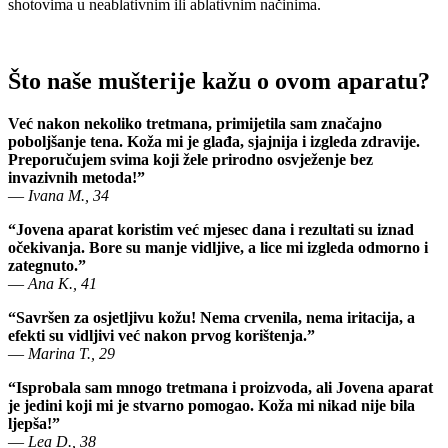
shotovima u neablativnim ili ablativnim načinima.
Što naše mušterije kažu o ovom aparatu?
Već nakon nekoliko tretmana, primijetila sam značajno
poboljšanje tena. Koža mi je glađa, sjajnija i izgleda zdravije.
Preporučujem svima koji žele prirodno osvježenje bez
invazivnih metoda!”
—
Ivana M., 34
“Jovena aparat koristim već mjesec dana i rezultati su iznad
očekivanja. Bore su manje vidljive, a lice mi izgleda odmorno i
zategnuto.”
—
Ana K., 41
“Savršen za osjetljivu kožu! Nema crvenila, nema iritacija, a
efekti su vidljivi već nakon prvog korištenja.”
—
Marina T., 29
“Isprobala sam mnogo tretmana i proizvoda, ali Jovena aparat
je jedini koji mi je stvarno pomogao. Koža mi nikad nije bila
ljepša!”
—
Lea D., 38