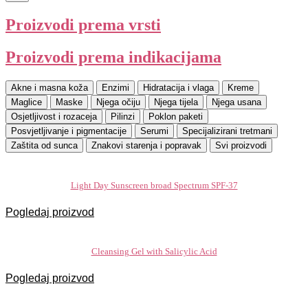
Proizvodi prema vrsti
Proizvodi prema indikacijama
Akne i masna koža
Enzimi
Hidratacija i vlaga
Kreme
Maglice
Maske
Njega očiju
Njega tijela
Njega usana
Osjetljivost i rozaceja
Pilinzi
Poklon paketi
Posvjetljivanje i pigmentacije
Serumi
Specijalizirani tretmani
Zaštita od sunca
Znakovi starenja i popravak
Svi proizvodi
Light Day Sunscreen broad Spectrum SPF-37
Pogledaj proizvod
Cleansing Gel with Salicylic Acid
Pogledaj proizvod