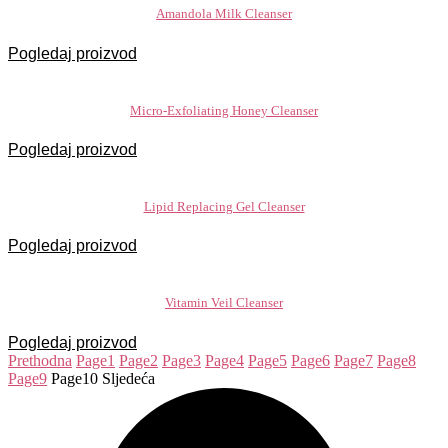
Amandola Milk Cleanser
Pogledaj proizvod
Micro-Exfoliating Honey Cleanser
Pogledaj proizvod
Lipid Replacing Gel Cleanser
Pogledaj proizvod
Vitamin Veil Cleanser
Pogledaj proizvod
Prethodna
Page
1
Page
2
Page
3
Page
4
Page
5
Page
6
Page
7
Page
8
Page
9
Page
10
Sljedeća