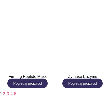
Firming Peptide Mask
Zymase Enzyme
Pogledaj proizvod
Pogledaj proizvod
1
2
3
4
5