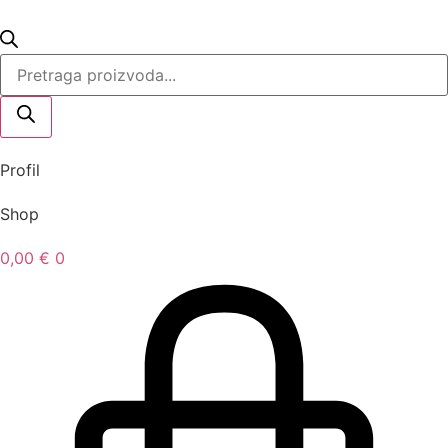
Products
search
Profil
Shop
0,00
€
0