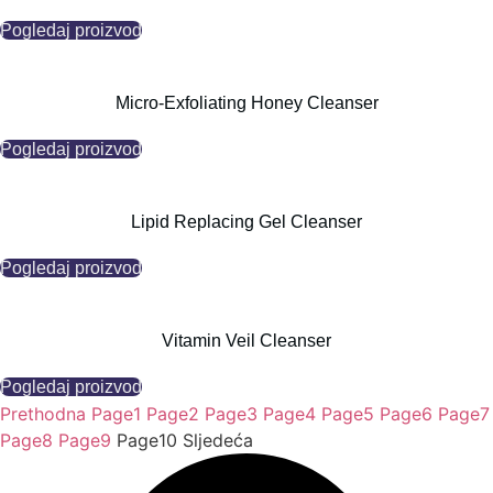
Pogledaj proizvod
Micro-Exfoliating Honey Cleanser
Pogledaj proizvod
Lipid Replacing Gel Cleanser
Pogledaj proizvod
Vitamin Veil Cleanser
Pogledaj proizvod
Prethodna
Page
1
Page
2
Page
3
Page
4
Page
5
Page
6
Page
7
Page
8
Page
9
Page
10
Sljedeća