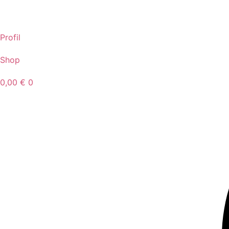
Idi
na
sadržaj
Profil
Shop
0,00
€
0