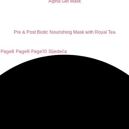
Alpha Gel Mask
Pre & Post Biotic Nourishing Mask with Royal Tea
Page
8
Page
9
Page
10
Sljedeća