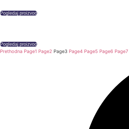
Pogledaj proizvod
Pogledaj proizvod
Prethodna
Page
1
Page
2
Page
3
Page
4
Page
5
Page
6
Page
7