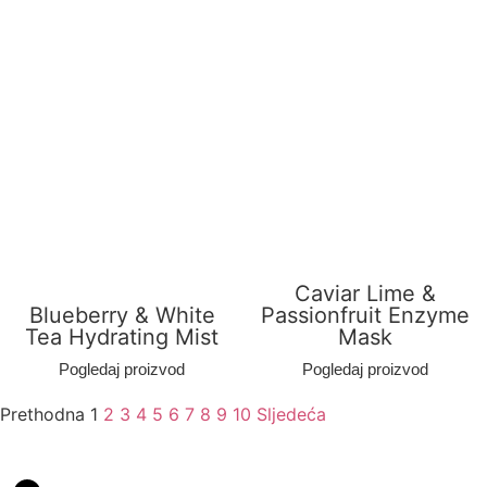
Caviar Lime &
Blueberry & White
Passionfruit Enzyme
Tea Hydrating Mist
Mask
Pogledaj proizvod
Pogledaj proizvod
Prethodna
1
2
3
4
5
6
7
8
9
10
Sljedeća