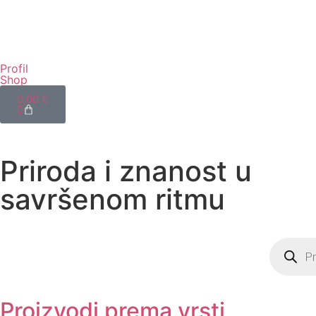
Profil
Shop
0,00
€
0
Priroda i znanost u
savršenom ritmu
Proizvodi prema vrsti