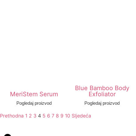
Blue Bamboo Body
MeriStem Serum
Exfoliator
Pogledaj proizvod
Pogledaj proizvod
Prethodna
1
2
3
4
5
6
7
8
9
10
Sljedeća