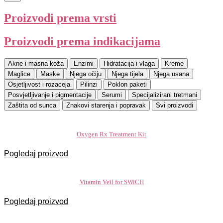
Proizvodi prema vrsti
Proizvodi prema indikacijama
Akne i masna koža
Enzimi
Hidratacija i vlaga
Kreme
Maglice
Maske
Njega očiju
Njega tijela
Njega usana
Osjetljivost i rozaceja
Pilinzi
Poklon paketi
Posvjetljivanje i pigmentacije
Serumi
Specijalizirani tretmani
Zaštita od sunca
Znakovi starenja i popravak
Svi proizvodi
Oxygen Rx Treatment Kit
Pogledaj proizvod
Vitamin Veil for SWiCH
Pogledaj proizvod