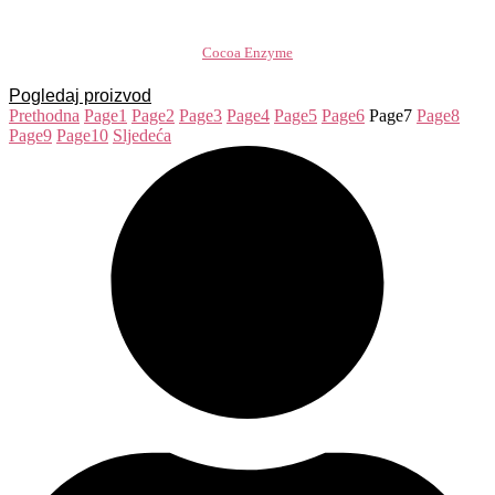
Cocoa Enzyme
Pogledaj proizvod
Prethodna
Page
1
Page
2
Page
3
Page
4
Page
5
Page
6
Page
7
Page
8
Page
9
Page
10
Sljedeća