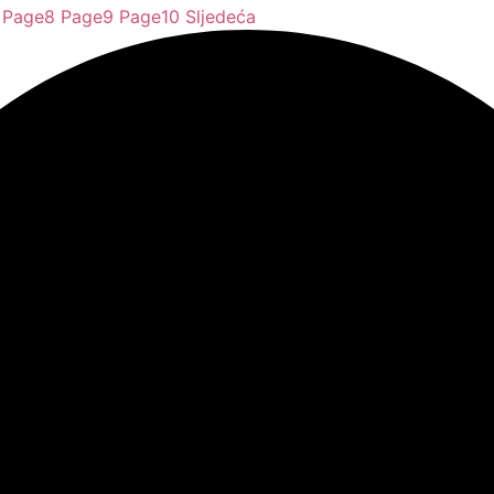
Page
8
Page
9
Page
10
Sljedeća