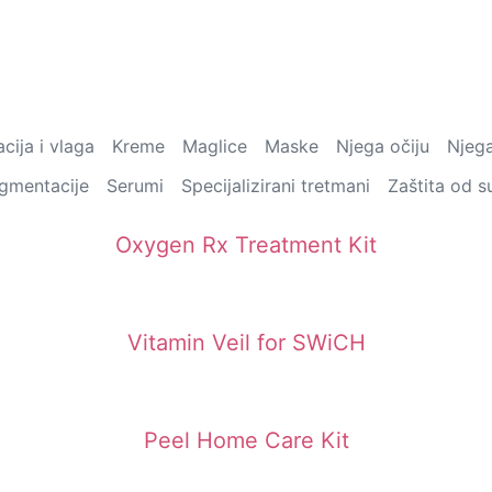
cija i vlaga
Kreme
Maglice
Maske
Njega očiju
Njega
pigmentacije
Serumi
Specijalizirani tretmani
Zaštita od s
Oxygen Rx Treatment Kit
Vitamin Veil for SWiCH
Peel Home Care Kit