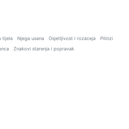
 tijela
Njega usana
Osjetljivost i rozaceja
Pilinzi
unca
Znakovi starenja i popravak