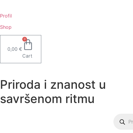
Idi
na
Profil
sadržaj
Shop
0
0,00
€
Cart
Priroda i znanost u
savršenom ritmu
Product
search