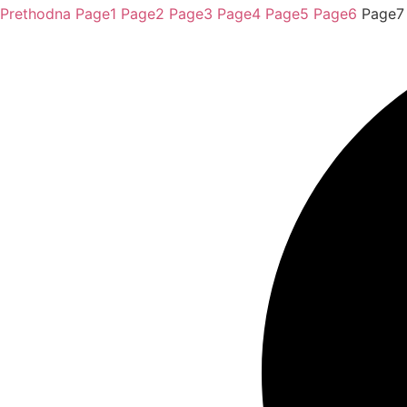
Prethodna
Page
1
Page
2
Page
3
Page
4
Page
5
Page
6
Page
7