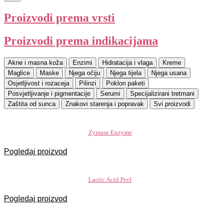
Proizvodi prema vrsti
Proizvodi prema indikacijama
Akne i masna koža
Enzimi
Hidratacija i vlaga
Kreme
Maglice
Maske
Njega očiju
Njega tijela
Njega usana
Osjetljivost i rozaceja
Pilinzi
Poklon paketi
Posvjetljivanje i pigmentacije
Serumi
Specijalizirani tretmani
Zaštita od sunca
Znakovi starenja i popravak
Svi proizvodi
Zymase Enzyme
Pogledaj proizvod
Lactic Acid Peel
Pogledaj proizvod