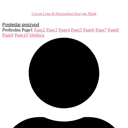
Caviar Lime & Passionfruit Enzyme Mask
Pogledaj proizvod
Prethodna
Page
1
Page
2
Page
3
Page
4
Page
5
Page
6
Page
7
Page
8
Page
9
Page
10
Sljedeća