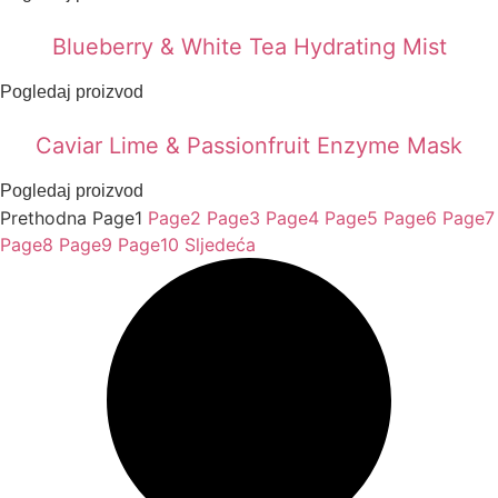
Blueberry & White Tea Hydrating Mist
Pogledaj proizvod
Caviar Lime & Passionfruit Enzyme Mask
Pogledaj proizvod
Prethodna
Page
1
Page
2
Page
3
Page
4
Page
5
Page
6
Page
7
Page
8
Page
9
Page
10
Sljedeća