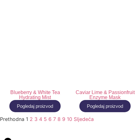
Blueberry & White Tea
Caviar Lime & Passionfruit
Hydrating Mist
Enzyme Mask
Pogledaj proizvod
Pogledaj proizvod
Prethodna
1
2
3
4
5
6
7
8
9
10
Sljedeća